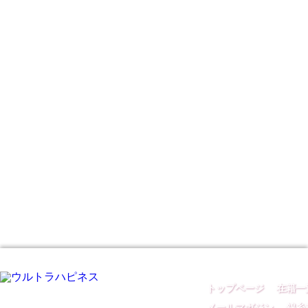
トップページ
｜
在籍一
メールマガジン
｜
錦糸