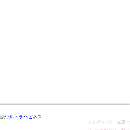
トップページ
｜
在籍一
メールマガジン
｜
錦糸