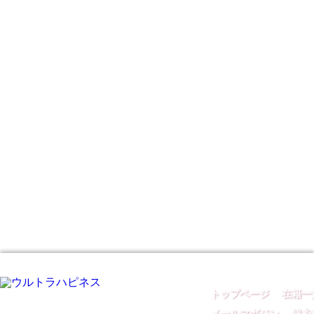
トップページ
｜
在籍一
メールマガジン
｜
錦糸