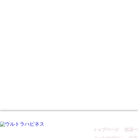
トップページ
｜
在籍一
メールマガジン
｜
錦糸