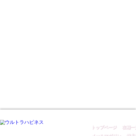
トップページ
｜
在籍一
メールマガジン
｜
錦糸