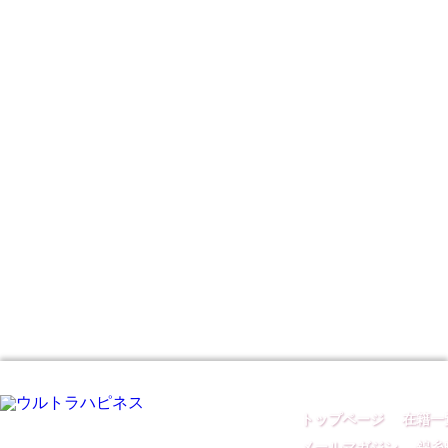
トップページ
｜
在籍一
メールマガジン
｜
錦糸