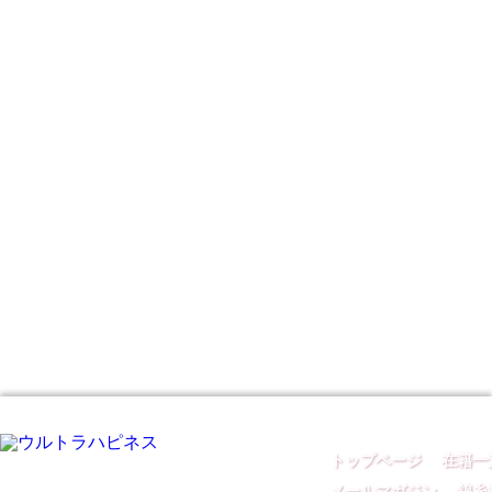
トップページ
｜
在籍一
メールマガジン
｜
錦糸