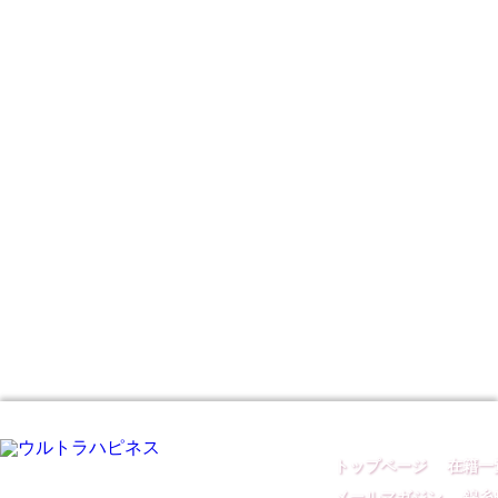
トップページ
｜
在籍一
メールマガジン
｜
錦糸