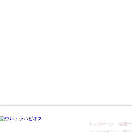
トップページ
｜
在籍一
メールマガジン
｜
錦糸